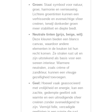
Groen:
Staat symbool voor natuur,
groei, harmonie en vernieuwing.
Lichtere groentinten kunnen een
verfrissende en evenwichtige sfeer
creëren, terwijl donkerder groen
meer stabiliteit en diepte biedt.
Neutrale tinten (grijs, beige, wit):
Deze kleuren bieden een blanco
canvas, waardoor andere
elementen in de keuken tot hun
recht komen. Ze stralen rust uit en
zijn uitstekend als basis voor een
sereen interieur. Warmere
neutralen, zoals crème of
zandkleur, kunnen een vleugje
gezelligheid toevoegen.
Geel:
Hoewel vaak geassocieerd
met vrolijkheid en energie, kan een
zachte, gedempte geeltint ook
warmte en een uitnodigende sfeer
creëren zonder overweldigend te
zijn. Vermijd felle, verzadigde
geeltinten in een ruimte die rust