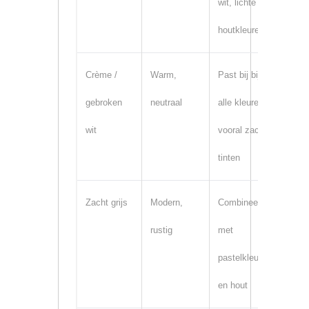
wit, lichte
houtkleuren
Crème /
Warm,
Past bij bijna
Vloe
gebroken
neutraal
alle kleuren,
werk
wit
vooral zachte
tinten
Zacht grijs
Modern,
Combineert
Keuk
rustig
met
mur
pastelkleuren
acce
en hout