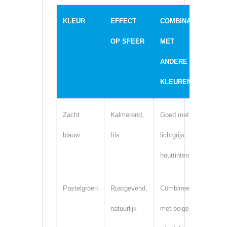
KLEUR
EFFECT
COMBINATIE
TOE
OP SFEER
MET
IN 
ANDERE
KLEUREN
Zacht
Kalmerend,
Goed met wit,
Wan
blauw
fris
lichtgrijs,
tege
houttinten
acce
Pastelgroen
Rustgevend,
Combineert
Keuk
natuurlijk
met beige,
mure