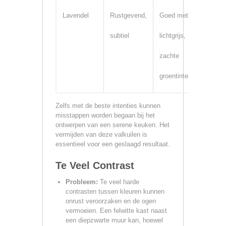
Lavendel
Rustgevend,
Goed met wit,
Acce
subtiel
lichtgrijs,
mure
zachte
groentinten
Zelfs met de beste intenties kunnen
misstappen worden begaan bij het
ontwerpen van een serene keuken. Het
vermijden van deze valkuilen is
essentieel voor een geslaagd resultaat.
Te Veel Contrast
Probleem:
Te veel harde
contrasten tussen kleuren kunnen
onrust veroorzaken en de ogen
vermoeien. Een felwitte kast naast
een diepzwarte muur kan, hoewel