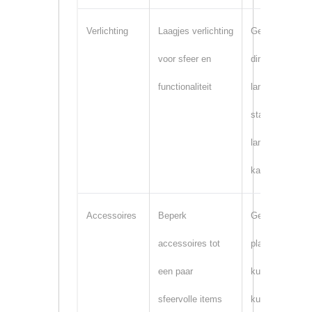
Verlichting
Laagjes verlichting
Gebruik
voor sfeer en
dimbare
functionaliteit
lampen,
staande
lampen en
kaarsen
Accessoires
Beperk
Gebruik
accessoires tot
planten,
een paar
kussens en
sfeervolle items
kunst aan de