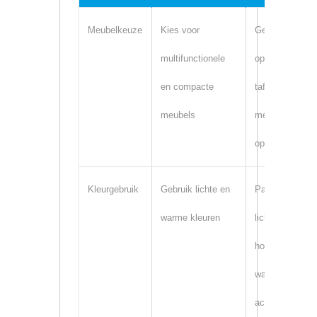
Meubelkeuze
Kies voor
Gebruik
multifunctionele
opklapbare
en compacte
tafels, banken
meubels
met
opbergruimte
Kleurgebruik
Gebruik lichte en
Pasteltinten,
warme kleuren
lichte
houtkleuren,
warme
accenten