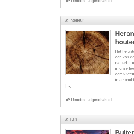
voor
Reacties uitgeschakeld
Koken
in
Interieur
met
Heron
houte
kleur:
Het heront
zomerse
een van de
natuurlijk 
in onze le
keukentrend
combineert
in ambacht
in
[…]
levendige
voor
Reacties uitgeschakeld
tinten
Herontdek
in
Tuin
hout:
Buite