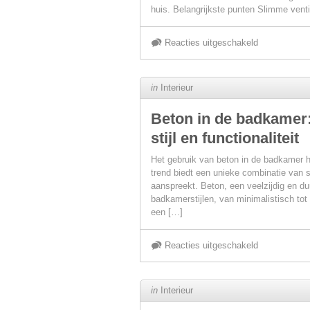
huis. Belangrijkste punten Slimme venti
voor
Reacties uitgeschakeld
Nieuwe
in
Interieur
technologieë
Beton in de badkamer
stijl en functionaliteit
in
Het gebruik van beton in de badkamer 
slimme
trend biedt een unieke combinatie van st
aanspreekt. Beton, een veelzijdig en du
badkamerstijlen, van minimalistisch tot
ventilatoren
een […]
voor
voor
Reacties uitgeschakeld
efficiënte
Beton
in
Interieur
koeling
in