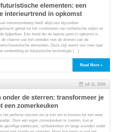
futuristische elementen: een
e interieurtrend in opkomst
an interieurontwerp heeft altijd een bijzondere
gskracht gehad tot het combineren van esthetische stijlen uit
de tijdperken. Een trend die de laatste jaren in opkomst is,
 de charme van het verleden met de dromen van de
retro-futuristische elementen. Deze stijl neemt ons mee naar
ar verbeelding en futuristische technologie […]
Read More »
ng
juli 11, 2026
 onder de sterren: transformeer je
tot een zomerkeuken
s het perfecte seizoen om je tuin om te toveren tot een ware
paradijs. Door een eigen zomerkeuken te creëren, kun je
an gezellige barbecues, tuinbanketten en lange avonden onder
hemel met familie en vrienden. Maar hoe begin je met het