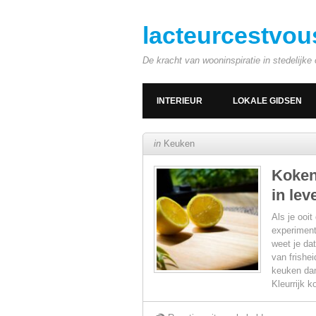
lacteurcestvou
De kracht van wooninspiratie in stedelijk
INTERIEUR
LOKALE GIDSEN
in
Keuken
Koken
in lev
Als je ooi
experiment
weet je da
van frishei
keuken dan
Kleurrijk 