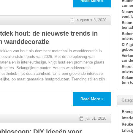
Read More »
Buite
zomer
Nieuw
ventil
augustus 3, 2026
Beton
benade
tdek hout: de nieuwste trends in
Bohem
interi
n wanddecoratie
DIY g
geboor
dekken van hout als dominant materiaal in wanddecoratie is
Verko
 opvallendste trends van 2026. Met de heropleving van
zonde
materialen in interieurdesign, krijgt hout een prominente plaats
Retro
efruimtes. Belangrijkste punten Houten wanddecoratie
s
interi
 esthetiek met duurzaamheid. Er is een groeiende interesse
Koken 
elijke, op maat gemaakte houtproducten. Trending stijlen zijn
tuin 
Read More »
Catego
Energ
Interi
juli 31, 2026
Keuk
nbioscoop: DIY ideeën voor
Lifest