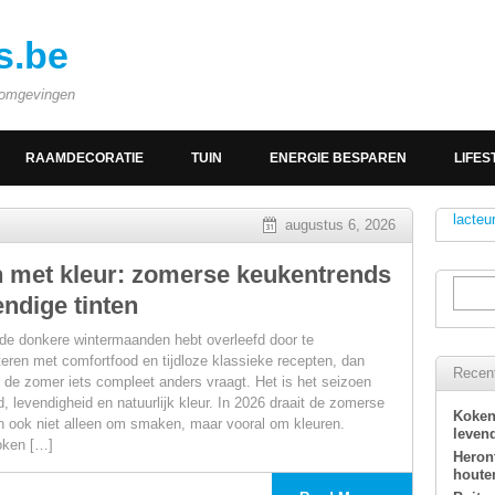
s.be
e omgevingen
RAAMDECORATIE
TUIN
ENERGIE BESPAREN
LIFES
lacteu
augustus 6, 2026
 met kleur: zomerse keukentrends
endige tinten
t de donkere wintermaanden hebt overleefd door te
eren met comfortfood en tijdloze klassieke recepten, dan
Recent
t de zomer iets compleet anders vraagt. Het is het seizoen
d, levendigheid en natuurlijk kleur. In 2026 draait de zomerse
Koken
 ook niet alleen om smaken, maar vooral om kleuren.
levend
koken […]
Heron
houte