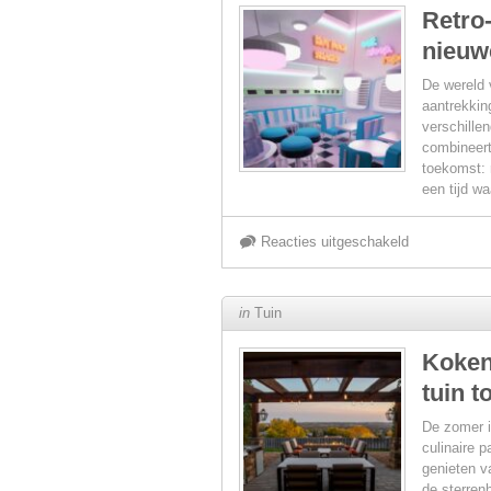
Retro-
tricks
nieuw
voor
De wereld v
je
aantrekkin
verschillen
combineert
thuis
toekomst: 
een tijd wa
zonder
voor
Reacties uitgeschakeld
airconditioni
Retro-
in
Tuin
futuristische
Koken
tuin 
elementen:
De zomer i
een
culinaire 
genieten v
de sterren