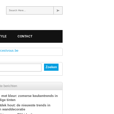
Search Here...
TYLE
CONTACT
rcestvous.be
e berichten
 met kleur: zomerse keukentrends in
ige tinten
tdek hout: de nieuwste trends in
n wanddecoratie