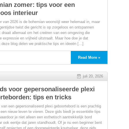
ian zomer: tips voor een
oos interieur
r van 2026 is de bohemian woonstijl weer helemaal in, maar
gentijdse twist die gericht is op zorgeloos en ontspannen
 draait allemaal om het creëren van een omgeving die
e expressie en vrijheid uitstraalt. Maar hoe doe je dat
n deze blog delen we praktische tips en ideeën […]
Read More »
juli 20, 2026
ids voor gepersonaliseerde plexi
teborden: tips en tricks
van een gepersonaliseerd plexi geboortebord is een prachtig
een nieuw leven te vieren. Deze gids biedt je essentiële tips
waardoor je niet alleen een esthetisch aantrekkelijk bord
t
r ook eentje dat jaren standhoudt. Of je nu een beginner bent
-zelf projecten of een doorgewinterde knutselaar, deze gids