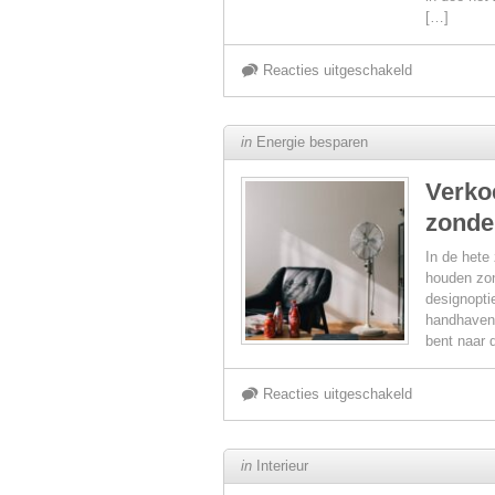
[…]
zorgeloos
voor
Reacties uitgeschakeld
interieur
DIY
in
Energie besparen
gids
Verko
zonde
voor
In de hete
gepersonalis
houden zon
designopti
handhaven,
plexi
bent naar 
geboortebord
voor
Reacties uitgeschakeld
tips
Verkoelende
in
Interieur
en
designopties