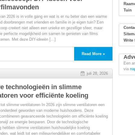
Raamd
filmavonden
Tuin
an 2026 is in volle gang en wat is er nu beter dan een warme
 doorbrengen met vrienden en familie in je eigen tuin? Een
Conta
coop creëert niet alleen een unieke en gezellige sfeer, maar
de perfecte mogelijkheid om samen te genieten van films
Sitem
terren. Met deze DIY-ideeën […]
Write 
Read More »
Adve
Een ar
op:
via
na
juli 28, 2026
ie
e technologieën in slimme
atoren voor efficiënte koeling
 tot slimme ventilatoren In 2026 zijn slimme ventilatoren een
 onderdeel geworden van moderne huishoudens. Deze
combineren geavanceerde technologieën om efficiënte koeling
terwijl ze energie besparen. Door de technologische
onden
g hebben slimme ventilatoren huishoudelijke koeling
den, wat leidt tot een milieuvriendelijker en comfortabeler