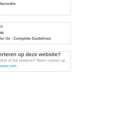
ecoratie
ct
ap
for Us - Complete Guidelines
rteren op deze website?
tikel of link plaatsen? Neem contact op
piseo.com
.