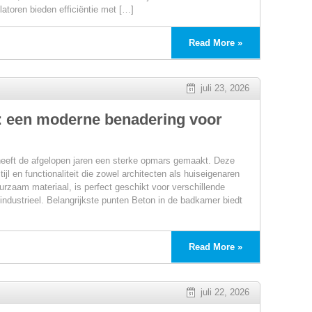
latoren bieden efficiëntie met […]
Read More »
juli 23, 2026
n
: een moderne benadering voor
heeft de afgelopen jaren een sterke opmars gemaakt. Deze
ijl en functionaliteit die zowel architecten als huiseigenaren
urzaam materiaal, is perfect geschikt voor verschillende
 industrieel. Belangrijkste punten Beton in de badkamer biedt
Read More »
juli 22, 2026