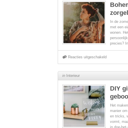
Bohem
zorgel
de
In de zome
badkamer:
met een ei
wonen. Het
persoonlijk
een
precies? I
moderne
voor
Reacties uitgeschakeld
benadering
Bohemian
in
Interieur
voor
zomer:
DIY g
stijl
geboor
tips
en
Het maken 
voor
manier om 
en tricks, 
functionalitei
vormt, maa
een
in doe-het