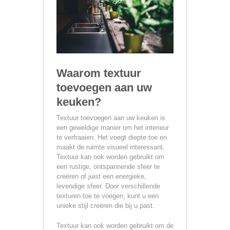
Waarom textuur
toevoegen aan uw
keuken?
Textuur toevoegen aan uw keuken is
een geweldige manier om het interieur
te verfraaien. Het voegt diepte toe en
maakt de ruimte visueel interessant.
Textuur kan ook worden gebruikt om
een rustige, ontspannende sfeer te
creëren of juist een energieke,
levendige sfeer. Door verschillende
texturen toe te voegen, kunt u een
unieke stijl creëren die bij u past.
Textuur kan ook worden gebruikt om de