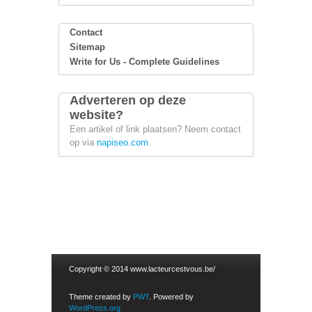
Contact
Sitemap
Write for Us - Complete Guidelines
Adverteren op deze
website?
Een artikel of link plaatsen? Neem contact
op via
napiseo.com
.
Copyright © 2014 www.lacteurcestvous.be/
Theme created by
PWT
. Powered by
WordPress.org