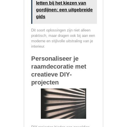
letten bij het kiezen van
gordijnen: een uitgebreide
gids
Dit soort oplossingen zijn niet alleen
praktisch, maar dragen ook bij aan een
moderne en stijlvolle uitstraling van je
interieur.
Personaliseer je
raamdecoratie met
creatieve DIY-
projecten