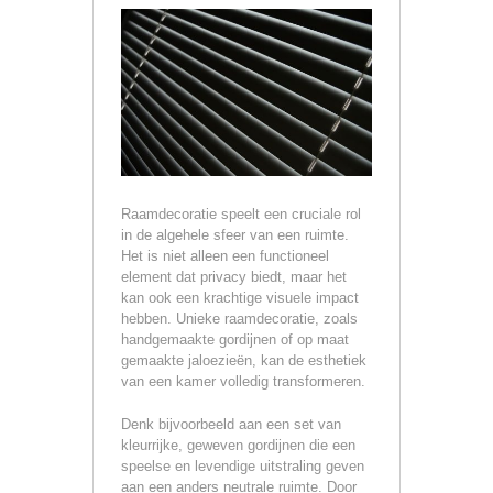
Raamdecoratie speelt een cruciale rol
in de algehele sfeer van een ruimte.
Het is niet alleen een functioneel
element dat privacy biedt, maar het
kan ook een krachtige visuele impact
hebben. Unieke raamdecoratie, zoals
handgemaakte gordijnen of op maat
gemaakte jaloezieën, kan de esthetiek
van een kamer volledig transformeren.
Denk bijvoorbeeld aan een set van
kleurrijke, geweven gordijnen die een
speelse en levendige uitstraling geven
aan een anders neutrale ruimte. Door