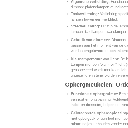
Algemene verlichting:
Functioneer
dimbare plafondlampen of indirecte 
Taakverlichting:
Verlichting speci
lampen boven een werkblad.
Sfeerverlichting:
Dit zijn de lampe
lampen, tafellampen, wandlampen,
Gebruik van dimmers:
Dimmers zi
passen aan het moment van de dag
worden omgetoverd tot een intieme
Kleurtemperatuur van licht:
De k
Lampen met een “warm wit” licht (
geassocieerd wordt met kaarslicht e
ongezellig en steriel worden ervare
Opbergmeubelen: Orde 
Functionele opbergruimte:
Een o
van rust en ontspanning. Voldoend
lades en dressoirs, helpen om rom
Geïntegreerde opbergoplossing
met opbergvak of een bed met lade
ruimte netjes te houden zonder dat