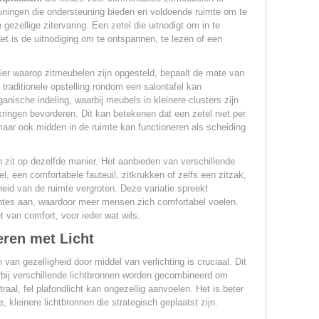
uningen die ondersteuning bieden en voldoende ruimte om te
 gezellige zitervaring. Een zetel die uitnodigt om in te
 Het is de uitnodiging om te ontspannen, te lezen of een
r waarop zitmeubelen zijn opgesteld, bepaalt de mate van
n traditionele opstelling rondom een salontafel kan
anische indeling, waarbij meubels in kleinere clusters zijn
ringen bevorderen. Dit kan betekenen dat een zetel niet per
maar ook midden in de ruimte kan functioneren als scheiding
 zit op dezelfde manier. Het aanbieden van verschillende
l, een comfortabele fauteuil, zitkrukken of zelfs een zitzak,
jkheid van de ruimte vergroten. Deze variatie spreekt
ntes aan, waardoor meer mensen zich comfortabel voelen.
fet van comfort, voor ieder wat wils.
eren met Licht
 van gezelligheid door middel van verlichting is cruciaal. Dit
bij verschillende lichtbronnen worden gecombineerd om
raal, fel plafondlicht kan ongezellig aanvoelen. Het is beter
kleinere lichtbronnen die strategisch geplaatst zijn.