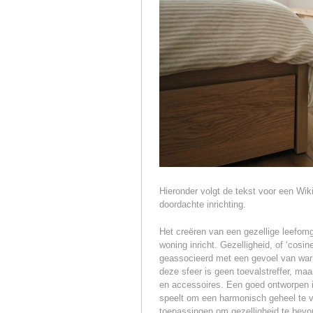
Hieronder volgt de tekst voor een Wiki
doordachte inrichting.
Het creëren van een gezellige leefo
woning inricht. Gezelligheid, of ‘cosi
geassocieerd met een gevoel van warm
deze sfeer is geen toevalstreffer, m
en accessoires. Een goed ontworpen int
speelt om een harmonisch geheel te vo
toepassingen om gezelligheid te bevo