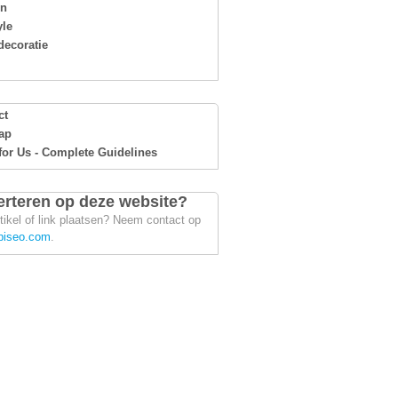
en
yle
ecoratie
ct
ap
for Us - Complete Guidelines
rteren op deze website?
tikel of link plaatsen? Neem contact op
piseo.com
.