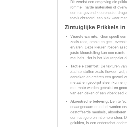
Dit vereist een omgeving die prikk
rommel, harde materialen of over
een rustgevend kleurenpalet dragen
toevluchtsoord, een plek waar men
Zintuiglijke Prikkels in
Visuele warmte:
Kleur speelt een 
zoals rood, oranje en geel, evenal
ervaren. Deze kleuren roepen assoc
juiste kleurstelling kan een ruimte
meubels. Het is het kleurenpalet 
Tactiele comfort:
De texturen van 
Zachte stoffen zoals fluweel, wol
aanraken en creëren een gevoel v
metaal en gepolijst steen kunnen j
met mate worden gebruikt en geco
van een deken of een vloerkleed k
Akoestische beleving:
Een te ‘ech
onaangenaam en schril worden erva
gestoffeerde meubels, absorberen 
een rustigere en intiemere sfeer. 
geluiden, is een onderschat onderd