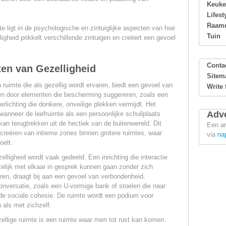
Keuk
Lifest
Raamd
e ligt in de psychologische en zintuiglijke aspecten van hoe
Tuin
heid prikkelt verschillende zintuigen en creëert een gevoel
Conta
en van Gezelligheid
Sitem
ruimte die als gezellig wordt ervaren, biedt een gevoel van
Write 
den door elementen die bescherming suggereren, zoals een
erlichting die donkere, onveilige plekken vermijdt. Het
Adve
wanneer de leefruimte als een persoonlijke schuilplaats
an terugtrekken uit de hectiek van de buitenwereld. Dit
Een ar
t creëren van intieme zones binnen grotere ruimtes, waar
via
na
elt.
lligheid wordt vaak gedeeld. Een inrichting die interactie
lijk met elkaar in gesprek kunnen gaan zonder zich
ren, draagt bij aan een gevoel van verbondenheid.
 conversatie, zoals een U-vormige bank of stoelen die naar
n de sociale cohesie. De ruimte wordt een podium voor
 als met zichzelf.
llige ruimte is een ruimte waar men tot rust kan komen.