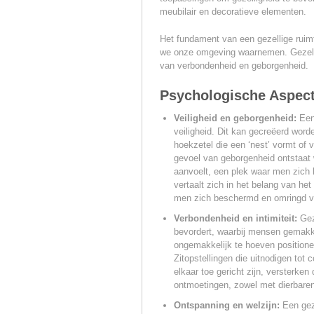
meubilair en decoratieve elementen.
Het fundament van een gezellige ruimt
we onze omgeving waarnemen. Gezellig
van verbondenheid en geborgenheid.
Psychologische Aspect
Veiligheid en geborgenheid:
Een 
veiligheid. Dit kan gecreëerd wor
hoekzetel die een ‘nest’ vormt of v
gevoel van geborgenheid ontstaat 
aanvoelt, een plek waar men zich k
vertaalt zich in het belang van he
men zich beschermd en omringd vo
Verbondenheid en intimiteit:
Geze
bevordert, waarbij mensen gemakke
ongemakkelijk te hoeven positione
Zitopstellingen die uitnodigen tot
elkaar toe gericht zijn, versterke
ontmoetingen, zowel met dierbaren
Ontspanning en welzijn:
Een geze