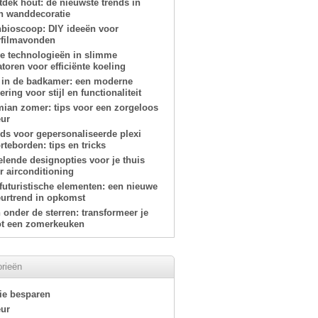
tdek hout: de nieuwste trends in
n wanddecoratie
nbioscoop: DIY ideeën voor
filmavonden
e technologieën in slimme
atoren voor efficiënte koeling
 in de badkamer: een moderne
ring voor stijl en functionaliteit
ian zomer: tips voor een zorgeloos
eur
ids voor gepersonaliseerde plexi
teborden: tips en tricks
elende designopties voor je thuis
r airconditioning
-futuristische elementen: een nieuwe
eurtrend in opkomst
onder de sterren: transformeer je
tot een zomerkeuken
rieën
ie besparen
eur