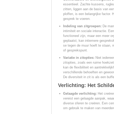
essentieel. Zachte kussens, rugle
zitten, liggen aan de basis van een
ploffen, is een belangrijke factor.
gesprek te voeren.
Indeling van zitgroepen:
De manie
intimiteit en sociale interactie. Ee
functioneel zijn, maar een meer org
geplaatst, kan intiemere gespreksk
se tegen de muur hoeft te staan, 
of gesprekspunt.
Variatie in zitopties:
Niet iedereen
zitopties, zoals een ruime hoekzete
kan de flexibiliteit en aantrekkeli
verschillende behoeften en gewoo
De diversiteit in zit is als een buf
Verlichting: Het Schild
Gelaagde verlichting:
Het creëren
vereist een gelaagde aanpak, waar
diverse sferen te creëren. Een cent
om gebruik te maken van meerdere, 