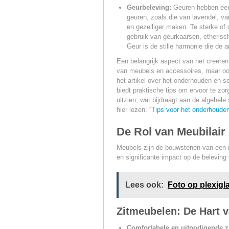
Geurbeleving:
Geuren hebben een 
geuren, zoals die van lavendel, v
en gezelliger maken. Te sterke o
gebruik van geurkaarsen, etherische
Geur is de stille harmonie die de a
Een belangrijk aspect van het creëren 
van meubels en accessoires, maar ook
het artikel over het onderhouden en s
biedt praktische tips om ervoor te zor
uitzien, wat bijdraagt aan de algehele 
hier lezen: “
Tips voor het onderhouden
De Rol van Meubilair
Meubels zijn de bouwstenen van een in
en significante impact op de beleving 
Lees ook:
Foto op plexigl
Zitmeubelen: De Hart v
Comfortabele en uitnodigende z