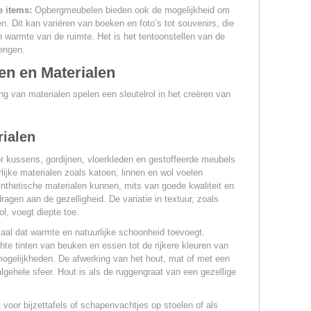
e items:
Opbergmeubelen bieden ook de mogelijkheid om
en. Dit kan variëren van boeken en foto’s tot souvenirs, die
n warmte van de ruimte. Het is het tentoonstellen van de
rengen.
en en Materialen
ing van materialen spelen een sleutelrol in het creëren van
ialen
 kussens, gordijnen, vloerkleden en gestoffeerde meubels
rlijke materialen zoals katoen, linnen en wol voelen
hetische materialen kunnen, mits van goede kwaliteit en
ragen aan de gezelligheid. De variatie in textuur, zoals
l, voegt diepte toe.
iaal dat warmte en natuurlijke schoonheid toevoegt.
chte tinten van beuken en essen tot de rijkere kleuren van
mogelijkheden. De afwerking van het hout, mat of met een
algehele sfeer. Hout is als de ruggengraat van een gezellige
t voor bijzettafels of schapenvachtjes op stoelen of als