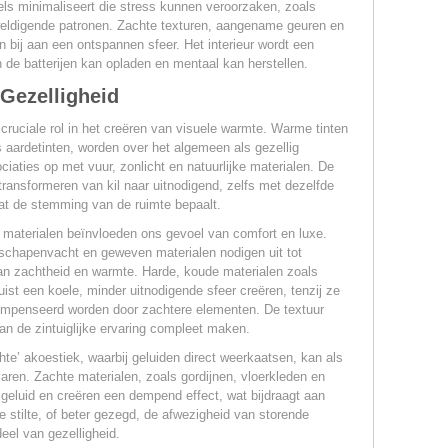
els minimaliseert die stress kunnen veroorzaken, zoals
weldigende patronen. Zachte texturen, aangename geuren en
 bij aan een ontspannen sfeer. Het interieur wordt een
 de batterijen kan opladen en mentaal kan herstellen.
 Gezelligheid
cruciale rol in het creëren van visuele warmte. Warme tinten
s aardetinten, worden over het algemeen als gezellig
iaties op met vuur, zonlicht en natuurlijke materialen. De
 transformeren van kil naar uitnodigend, zelfs met dezelfde
dat de stemming van de ruimte bepaalt.
materialen beïnvloeden ons gevoel van comfort en luxe.
, schapenvacht en geweven materialen nodigen uit tot
an zachtheid en warmte. Harde, koude materialen zoals
uist een koele, minder uitnodigende sfeer creëren, tenzij ze
mpenseerd worden door zachtere elementen. De textuur
an de zintuiglijke ervaring compleet maken.
te’ akoestiek, waarbij geluiden direct weerkaatsen, kan als
ren. Zachte materialen, zoals gordijnen, vloerkleden en
geluid en creëren een dempend effect, wat bijdraagt aan
De stilte, of beter gezegd, de afwezigheid van storende
eel van gezelligheid.