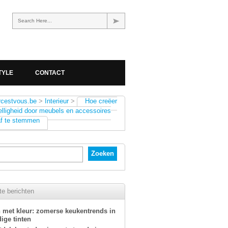
Search Here...
TYLE
CONTACT
rcestvous.be
>
Interieur
>
Hoe creëer
elligheid door meubels en accessoires
af te stemmen
e berichten
 met kleur: zomerse keukentrends in
ige tinten