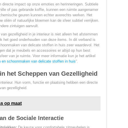
directe impact op onze emoties en herinneringen. Subtiele
anille of pas gebrande koffie, kunnen een ruimte aangenamer
f chemische geuren kunnen echter averechts werken. Het
 oliën of natuurlijke bloemen kan de sfeer subtiel verrijken.
ndere zintuigen aanvult.
van gezelligheid in je interieur is niet alleen het afstemmen
 het goed onderhouden van deze items. In dit verband is
choonmaken van delicate stoffen in huis zeer waardevol. Het
gen dat je meubels en accessoires er altijd op hun best
sfeer van je ruimte. Voor meer informatie kun je het artikel
 en schoonmaken van delicate stoffen in huis
“.
 in het Scheppen van Gezelligheid
terieur. Hun vorm, functie en plaatsing hebben een directe
van gezelligheid.
as op maat
an de Sociale Interactie
itplekken:
De keuze voor comfortabele zitmeubelen is