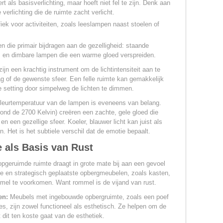
t als basisverlichting, maar hoeft niet fel te zijn. Denk aan
verlichting die de ruimte zacht verlicht.
fiek voor activiteiten, zoals leeslampen naast stoelen of
n die primair bijdragen aan de gezelligheid: staande
 en dimbare lampen die een warme gloed verspreiden.
jn een krachtig instrument om de lichtintensiteit aan te
 of de gewenste sfeer. Een felle ruimte kan gemakkelijk
 setting door simpelweg de lichten te dimmen.
leurtemperatuur van de lampen is eveneens van belang.
rond de 2700 Kelvin) creëren een zachte, gele gloed die
n een gezellige sfeer. Koeler, blauwer licht kan juist als
n. Het is het subtiele verschil dat de emotie bepaalt.
als Basis van Rust
pgeruimde ruimte draagt in grote mate bij aan een gevoel
e en strategisch geplaatste opbergmeubelen, zoals kasten,
mel te voorkomen. Want rommel is de vijand van rust.
en:
Meubels met ingebouwde opbergruimte, zoals een poef
s, zijn zowel functioneel als esthetisch. Ze helpen om de
 dit ten koste gaat van de esthetiek.