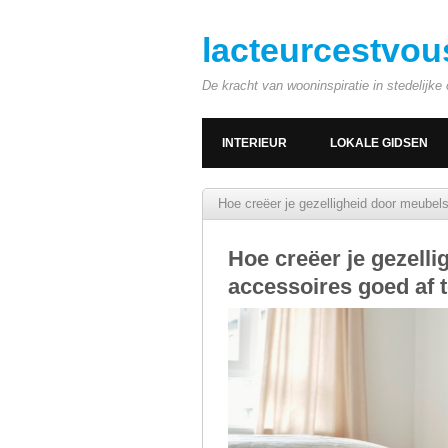
lacteurcestvou
De kracht van wooninspiratie in stedelijk
INTERIEUR
LOKALE GIDSEN
Hoe creëer je gezelligheid door meube
Hoe creëer je gezell
accessoires goed af