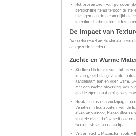
Het presenteren van persoonlijk
persoonlijke items tentoon te stell
bijdragen aan de persoonlijkheid e
verhalen die de ruimte tot leven b
De Impact van Textur
De tastbaarheid en de visuele uitstral
een gezellig interieur.
Zachte en Warme Mater
Stoffen:
De keuze van stoffen voor
is van groot belang. Zachte, natuu
aangenaam aan en ogen warm. Synt
met een zachte afwerking, ook bijd
gladde zijde naast grof geweven wo
Hout:
Hout is een veelzijdig mater
Variaties in houtsoorten, van de li
eiken en walnoot, bieden diverse 
subtiele glans, beïnvloedt ook de 
woning, stevig en natuurlijk.
Vilt en vacht:
Materialen zoals vil