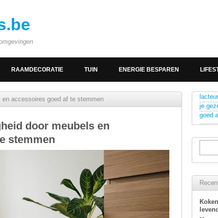
s.be
e omgevingen
RAAMDECORATIE
TUIN
ENERGIE BESPAREN
LIFES
lacteu
ls en accessoires goed af te stemmen
je gez
goed 
igheid door meubels en
 te stemmen
Recent
Koken
levend