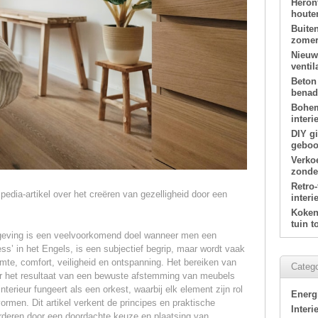
Heron
houte
Buite
zomer
Nieuw
ventil
Beton
benade
Bohem
interi
DIY g
geboor
Verko
zonde
Retro
pedia-artikel over het creëren van gezelligheid door een
interi
Koken 
tuin 
mgeving is een veelvoorkomend doel wanneer men een
ness’ in het Engels, is een subjectief begrip, maar wordt vaak
te, comfort, veiligheid en ontspanning. Het bereiken van
Catego
aar het resultaat van een bewuste afstemming van meubels
erieur fungeert als een orkest, waarbij elk element zijn rol
Energ
rmen. Dit artikel verkent de principes en praktische
Interi
rderen door een doordachte keuze en plaatsing van