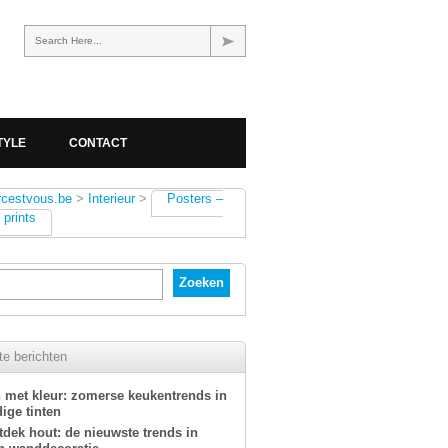
Search Here...
TYLE
CONTACT
rcestvous.be
>
Interieur
>
Posters –
 prints
e berichten
 met kleur: zomerse keukentrends in
ige tinten
tdek hout: de nieuwste trends in