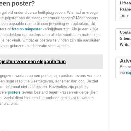
een poster?
Lifest
Raamd
 geliefd onder diverse leeftijdsgroepen. Wie had er vroeger
Tuin
oriete popster aan de slaapkamermuur hangen? Maar posters
an een bepaalde ruimte binnen je woning wilt opleuken. Dit
ters of
foto op tuinposter
verkrijgbaar zijn. Als je een kijkje
Conta
l ontdekken dat posters er in allerlei soorten en maten zijn.
Sitem
 je het vindt. Omdat er posters te vinden zijn die aansluiten
Write 
 vaak gekozen als decoratie voor wanden.
Adve
bjecten voor een elegante tuin
Een ar
via
na
gegeven worden op een poster, zijn posters tevens van een
 een hoge resolutie weergegeven, scherper dan ooit. Je ziet
erst helemaal niet had gezien. Bovendien zijn posters
 vele
posters
tevens bestand tegen krassen en dergelijken.
 veelal dient hier een lijst omheen geplaatst te worden.
er wat wils.