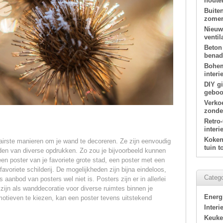
houte
Buite
zomer
Nieuw
ventil
Beton
benade
Bohem
interi
DIY g
geboor
Verko
zonde
Retro
interi
Koken 
lairste manieren om je wand te decoreren. Ze zijn eenvoudig
tuin 
en van diverse opdrukken. Zo zou je bijvoorbeeld kunnen
en poster van je favoriete grote stad, een poster met een
favoriete schilderij. De mogelijkheden zijn bijna eindeloos,
Catego
 aanbod van posters wel niet is. Posters zijn er in allerlei
zijn als wanddecoratie voor diverse ruimtes binnen je
Energ
motieven te kiezen, kan een poster tevens uitstekend
Interi
Keuk