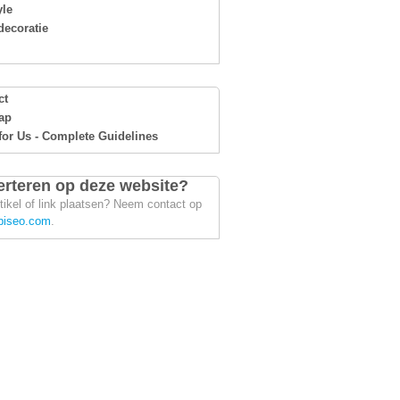
yle
ecoratie
ct
ap
for Us - Complete Guidelines
rteren op deze website?
tikel of link plaatsen? Neem contact op
piseo.com
.