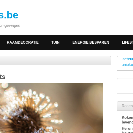
s.be
e omgevingen
RAAMDECORATIE
TUIN
ENERGIE BESPAREN
LIFES
lacteu
unieke
ts
Recent
Koken
levend
Heron