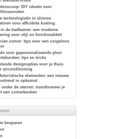
n wanddecoratie
nbioscoop: DIY ideeën voor
filmavonden
e technologieën in slimme
atoren voor efficiënte koeling
 in de badkamer: een moderne
ring voor stijl en functionaliteit
ian zomer: tips voor een zorgeloos
eur
ids voor gepersonaliseerde plexi
teborden: tips en tricks
elende designopties voor je thuis
r airconditioning
-futuristische elementen: een nieuwe
eurtrend in opkomst
onder de sterren: transformeer je
tot een zomerkeuken
rieën
ie besparen
eur
en