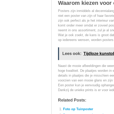
Waarom kiezen voor 
Posters zijn inmiddels al decennialang
niet een poster van zijn of haar fav
zijn ook perfect als je het interieur v
komt onder meer omdat er zoveel pos
neemt in ons assortiment, zul je al sne
Wat je ook zoekt, de kans is groot dat
op iedereens wensen, worden posters
Lees ook:
Tijdloze kunsto
Naast de mooie afbeeldingen die weer
hoge kwaliteit. De plaatjes worden in
details in plaatjes die je misschien e
voorzien van een mooie glans en zijn
Een poster kun je eenvoudig ophangen,
Dankzij de unieke prints is er voor ied
Related Posts:
Foto op Tuinposter