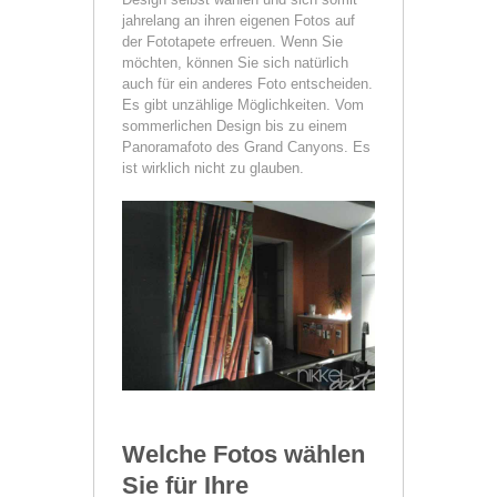
jahrelang an ihren eigenen Fotos auf
der Fototapete erfreuen. Wenn Sie
möchten, können Sie sich natürlich
auch für ein anderes Foto entscheiden.
Es gibt unzählige Möglichkeiten. Vom
sommerlichen Design bis zu einem
Panoramafoto des Grand Canyons. Es
ist wirklich nicht zu glauben.
Welche Fotos wählen
Sie für Ihre