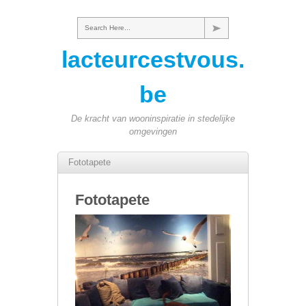
Search Here...
lacteurcestvous.
be
De kracht van wooninspiratie in stedelijke
omgevingen
Fototapete
Fototapete