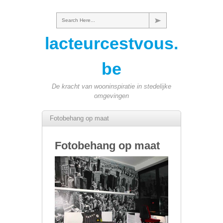
Search Here...
lacteurcestvous.
be
De kracht van wooninspiratie in stedelijke
omgevingen
Fotobehang op maat
Fotobehang op maat