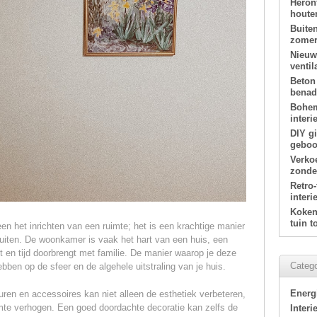
Heron
houte
Buite
zomer
Nieuw
ventil
Beton
benade
Bohem
interi
DIY g
geboor
Verko
zonde
Retro
interi
Koken 
tuin 
n het inrichten van een ruimte; het is een krachtige manier
 te uiten. De woonkamer is vaak het hart van een huis, een
t en tijd doorbrengt met familie. De manier waarop je deze
Catego
ebben op de sfeer en de algehele uitstraling van je huis.
Energ
uren en accessoires kan niet alleen de esthetiek verbeteren,
imte verhogen. Een goed doordachte decoratie kan zelfs de
Interi