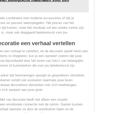
bels combineert met moderne accessoires of dat je
sses en passies weerspiegelen. Het proces van het
ijd kosten, maar het resultaat zal een unieke ruimte zijn
jk is, maar ook diepgaand betekenisvol voor jou.
coratie een verhaal vertellen
m een verhaal te vertellen, en de decoratie speelt hierin een
items te integreren, kun je een narratief creëren dat jouw
kan bijvoorbeeld door het tonen van foto’s van belangrijke
eizen of kunstwerken die voor jou betekenisvol zijn.
 anker dat herinneringen oproept en gesprekken stimuleert.
nkamer vertelt ook evolueren naarmate jouw leven
 nieuwe decoratieve elementen met zich meebrengen,
n zich aanpast aan jouw groei.
del van decoratie biedt niet alleen een visuele
 een emotionele connectie met de ruimte. Gasten kunnen
verhaal wanneer ze door de woonkamer lopen en de