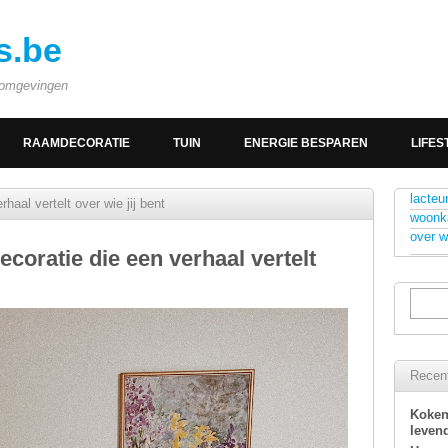
s.be
e omgevingen
RAAMDECORATIE
TUIN
ENERGIE BESPAREN
LIFES
lacteu
aal vertelt over wie jij bent
woonka
over wi
oratie die een verhaal vertelt
Recent
Koken
levend