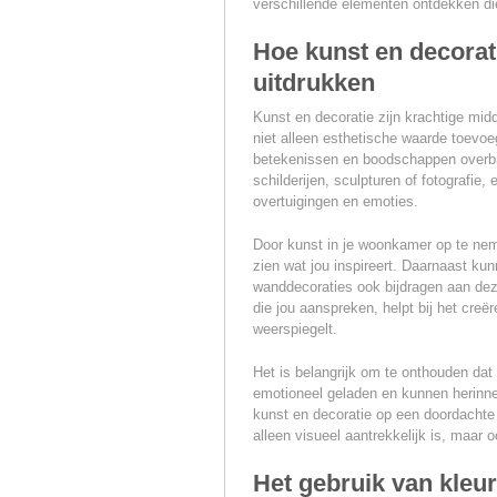
verschillende elementen ontdekken di
Hoe kunst en decorati
uitdrukken
Kunst en decoratie zijn krachtige mid
niet alleen esthetische waarde toevo
betekenissen en boodschappen overbre
schilderijen, sculpturen of fotografie,
overtuigingen en emoties.
Door kunst in je woonkamer op te neme
zien wat jou inspireert. Daarnaast ku
wanddecoraties ook bijdragen aan dez
die jou aanspreken, helpt bij het creë
weerspiegelt.
Het is belangrijk om te onthouden dat 
emotioneel geladen en kunnen herinne
kunst en decoratie op een doordachte 
alleen visueel aantrekkelijk is, maar 
Het gebruik van kleure