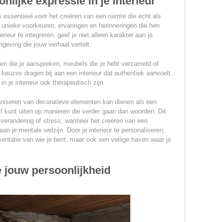
nlijke expressie in je interieur
is essentieel voor het creëren van een ruimte die echt als
t unieke voorkeuren, ervaringen en herinneringen die hen
ieur te integreren, geef je niet alleen karakter aan je
eving die jouw verhaal vertelt.
en die je aanspreken, meubels die je hebt verzameld of
 keuzes dragen bij aan een interieur dat authentiek aanvoelt.
n je interieur ook therapeutisch zijn.
aniseren van decoratieve elementen kan dienen als een
elf kunt uiten op manieren die verder gaan dan woorden. Dit
an verandering of stress, wanneer het creëren van een
n je mentale welzijn. Door je interieur te personaliseren,
esentatie van wie je bent, maar ook een veilige haven waar je
e jouw persoonlijkheid