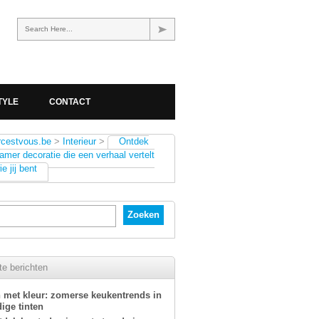
Search Here...
TYLE
CONTACT
rcestvous.be
>
Interieur
>
Ontdek
mer decoratie die een verhaal vertelt
e jij bent
e berichten
 met kleur: zomerse keukentrends in
ige tinten