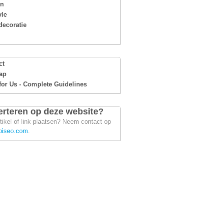
en
yle
ecoratie
ct
ap
for Us - Complete Guidelines
rteren op deze website?
tikel of link plaatsen? Neem contact op
piseo.com
.