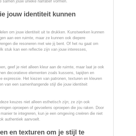
e samen jouw unieke narratief vormen.
e jouw identiteit kunnen
delen om jouw identiteit uit te drukken. Kunstwerken kunnen
egen aan een ruimte, maar ze kunnen ook diepere
ngen die resoneren met wie jij bent. Of het nu gaat om
 elk stuk kan een reflectie zijn van jouw interesses,
n, geef je niet alleen kleur aan de ruimte, maar laat je ook
nnen decoratieve elementen zoals kussens, tapijten en
e expressie. Het kiezen van patronen, texturen en kleuren
ren van een samenhangende stijl die jouw identiteit
deze keuzes niet alleen esthetisch zijn; ze zijn ook
ringen oproepen of gevoelens oproepen die jou raken. Door
manier te integreren, kun je een omgeving creëren die niet
ook authentiek aanvoelt.
n en texturen om je stijl te