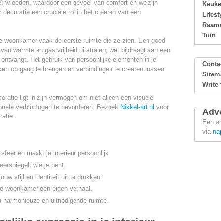
nvloeden, waardoor een gevoel van comfort en welzijn
Keuk
decoratie een cruciale rol in het creëren van een
Lifest
Raamd
Tuin
e woonkamer vaak de eerste ruimte die ze zien. Een goed
an warmte en gastvrijheid uitstralen, wat bijdraagt aan een
e ontvangt. Het gebruik van persoonlijke elementen in je
Conta
en op gang te brengen en verbindingen te creëren tussen
Sitem
Write 
atie ligt in zijn vermogen om niet alleen een visuele
nele verbindingen te bevorderen. Bezoek
Nikkel-art.nl
voor
Adve
ratie.
Een ar
via
na
feer en maakt je interieur persoonlijk.
eerspiegelt wie je bent.
uw stijl en identiteit uit te drukken.
je woonkamer een eigen verhaal.
n harmonieuze en uitnodigende ruimte.