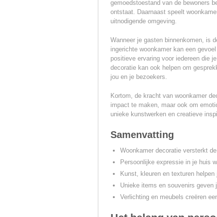
gemoedstoestand van de bewoners beï
ontstaat. Daarnaast speelt woonkamer 
uitnodigende omgeving.
Wanneer je gasten binnenkomen, is d
ingerichte woonkamer kan een gevoel v
positieve ervaring voor iedereen die j
decoratie kan ook helpen om gesprekk
jou en je bezoekers.
Kortom, de kracht van woonkamer decor
impact te maken, maar ook om emotio
unieke kunstwerken en creatieve inspi
Samenvatting
Woonkamer decoratie versterkt de s
Persoonlijke expressie in je huis w
Kunst, kleuren en texturen helpen jo
Unieke items en souvenirs geven 
Verlichting en meubels creëren ee