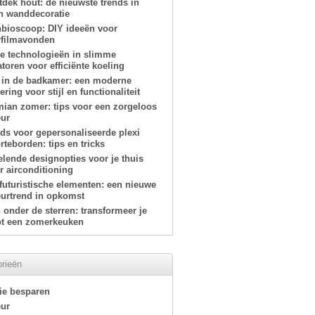
tdek hout: de nieuwste trends in
n wanddecoratie
nbioscoop: DIY ideeën voor
filmavonden
e technologieën in slimme
atoren voor efficiënte koeling
 in de badkamer: een moderne
ring voor stijl en functionaliteit
ian zomer: tips voor een zorgeloos
eur
ids voor gepersonaliseerde plexi
teborden: tips en tricks
elende designopties voor je thuis
r airconditioning
-futuristische elementen: een nieuwe
eurtrend in opkomst
onder de sterren: transformeer je
tot een zomerkeuken
rieën
ie besparen
eur