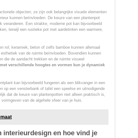
ctionele objecten; ze zijn ook belangrijke visuele elementen
nterieur kunnen beïnvloeden. De keuze van een plantenpot
jk veranderen. Een strakke, moderne pot kan bijvoorbeeld
rken, terwijl een rustieke pot met aardetinten een warmere,
en rol; keramiek, beton of zelfs bamboe kunnen allemaal
 esthetiek van de ruimte beïnvloeden. Bovendien kunnen
en die de aandacht trekken en de ruimte visueel
 met verschillende hoogtes en vormen kun je dynamiek
tplant kan bijvoorbeeld fungeren als een blikvanger in een
ten op een vensterbank of tafel een speelse en uitnodigende
lijk dat de keuze van plantenpotten niet alleen praktisch is,
et vormgeven van de algehele sfeer van je huis.
 maat
in interieurdesign en hoe vind je