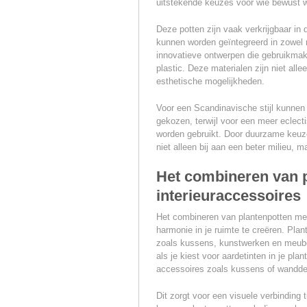
uitstekende keuzes voor wie bewust w
Deze potten zijn vaak verkrijgbaar in 
kunnen worden geïntegreerd in zowel mo
innovatieve ontwerpen die gebruikma
plastic. Deze materialen zijn niet all
esthetische mogelijkheden.
Voor een Scandinavische stijl kunnen
gekozen, terwijl voor een meer eclect
worden gebruikt. Door duurzame keuze
niet alleen bij aan een beter milieu, 
Het combineren van 
interieuraccessoires
Het combineren van plantenpotten met
harmonie in je ruimte te creëren. Pla
zoals kussens, kunstwerken en meub
als je kiest voor aardetinten in je pl
accessoires zoals kussens of wandde
Dit zorgt voor een visuele verbinding