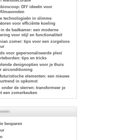
n wanddecoratie
nbioscoop: DIY ideeën voor
filmavonden
e technologieën in slimme
atoren voor efficiënte koeling
 in de badkamer: een moderne
ring voor stijl en functionaliteit
ian zomer: tips voor een zorgeloos
eur
ids voor gepersonaliseerde plexi
teborden: tips en tricks
elende designopties voor je thuis
r airconditioning
-futuristische elementen: een nieuwe
eurtrend in opkomst
onder de sterren: transformeer je
tot een zomerkeuken
rieën
ie besparen
eur
en