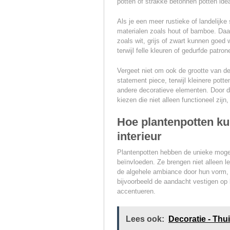
potten of strakke betonnen potten idea
Als je een meer rustieke of landelijke 
materialen zoals hout of bamboe. Daar
zoals wit, grijs of zwart kunnen goed
terwijl felle kleuren of gedurfde patro
Vergeet niet om ook de grootte van de
statement piece, terwijl kleinere pott
andere decoratieve elementen. Door d
kiezen die niet alleen functioneel zijn
Hoe plantenpotten kun
interieur
Plantenpotten hebben de unieke mogeli
beïnvloeden. Ze brengen niet alleen le
de algehele ambiance door hun vorm, 
bijvoorbeeld de aandacht vestigen op
accentueren.
Lees ook:
Decoratie - Thui