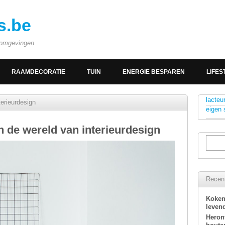
s.be
e omgevingen
RAAMDECORATIE
TUIN
ENERGIE BESPAREN
LIFES
lacteu
terieurdesign
eigen 
in de wereld van interieurdesign
Recent
Koken
levend
Heron