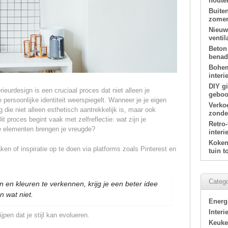
houte
Buite
zomer
Nieuw
ventil
Beton
benade
Bohem
interi
DIY g
erieurdesign is een cruciaal proces dat niet alleen je
geboor
persoonlijke identiteit weerspiegelt. Wanneer je je eigen
Verko
g die niet alleen esthetisch aantrekkelijk is, maar ook
zonde
t proces begint vaak met zelfreflectie: wat zijn je
Retro
ke elementen brengen je vreugde?
interi
Koken 
n of inspiratie op te doen via platforms zoals Pinterest en
tuin 
Catego
en en kleuren te verkennen, krijg je een beter idee
n wat niet.
Energ
Interi
jpen dat je stijl kan evolueren.
Keuk