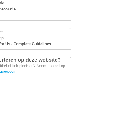
yle
ecoratie
ct
ap
for Us - Complete Guidelines
rteren op deze website?
tikel of link plaatsen? Neem contact op
piseo.com
.