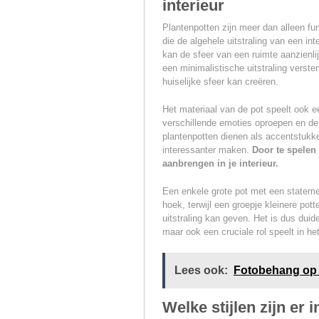
interieur
Plantenpotten zijn meer dan alleen fun
die de algehele uitstraling van een i
kan de sfeer van een ruimte aanzienli
een minimalistische uitstraling verste
huiselijke sfeer kan creëren.
Het materiaal van de pot speelt ook e
verschillende emoties oproepen en de
plantenpotten dienen als accentstukk
interessanter maken.
Door te spelen
aanbrengen in je interieur.
Een enkele grote pot met een statemen
hoek, terwijl een groepje kleinere pot
uitstraling kan geven. Het is dus duide
maar ook een cruciale rol speelt in h
Lees ook:
Fotobehang op
Welke stijlen zijn er 