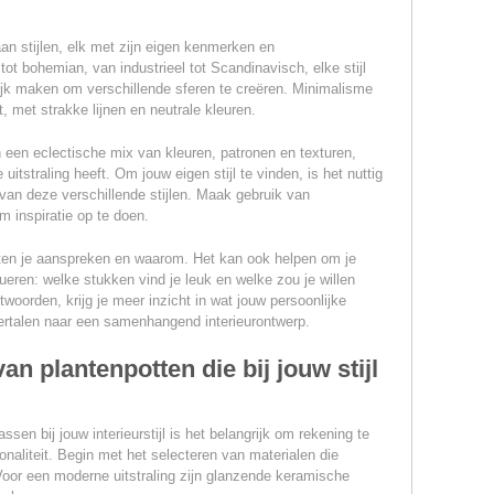
aan stijlen, elk met zijn eigen kenmerken en
ot bohemian, van industrieel tot Scandinavisch, elke stijl
ijk maken om verschillende sferen te creëren. Minimalisme
t, met strakke lijnen en neutrale kleuren.
en eclectische mix van kleuren, patronen en texturen,
uitstraling heeft. Om jouw eigen stijl te vinden, is het nuttig
an deze verschillende stijlen. Maak gebruik van
m inspiratie op te doen.
nten je aanspreken en waarom. Het kan ook helpen om je
ueren: welke stukken vind je leuk en welke zou je willen
oorden, krijg je meer inzicht in wat jouw persoonlijke
vertalen naar een samenhangend interieurontwerp.
an plantenpotten die bij jouw stijl
ssen bij jouw interieurstijl is het belangrijk om rekening te
onaliteit. Begin met het selecteren van materialen die
r. Voor een moderne uitstraling zijn glanzende keramische