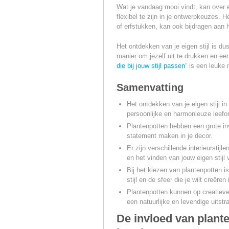
Wat je vandaag mooi vindt, kan over 
flexibel te zijn in je ontwerpkeuzes. 
of erfstukken, kan ook bijdragen aan h
Het ontdekken van je eigen stijl is d
manier om jezelf uit te drukken en een 
die bij jouw stijl passen
” is een leuke 
Samenvatting
Het ontdekken van je eigen stijl in
persoonlijke en harmonieuze leef
Plantenpotten hebben een grote inv
statement maken in je decor.
Er zijn verschillende interieurstij
en het vinden van jouw eigen stijl 
Bij het kiezen van plantenpotten i
stijl en de sfeer die je wilt creëren i
Plantenpotten kunnen op creatieve 
een natuurlijke en levendige uitstra
De invloed van plante