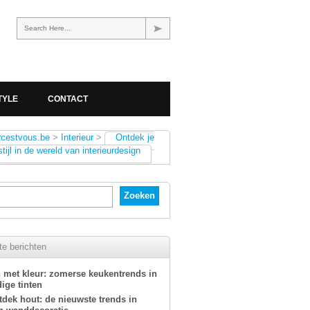
Search Here...
TYLE
CONTACT
rcestvous.be
>
Interieur
>
Ontdek je
stijl in de wereld van interieurdesign
e berichten
 met kleur: zomerse keukentrends in
ige tinten
tdek hout: de nieuwste trends in