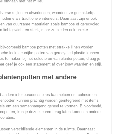
il omgaan met het milieu.
diverse stijlen en afwerkingen, waardoor ze gemakkelijk
derne als traditionele interieurs. Daarnaast zijn er ook
ken van duurzame materialen zoals bamboe of gerecycled
een lichtgewicht en sterk, maar ze bieden ook unieke
 bijvoorbeeld bamboe potten met strakke lijnen worden
ische look kleurrijke potten van gerecycled plastic kunnen
s te maken bij het selecteren van plantenpotten, draag je
maar geef je ook een statement af over jouw waarden en stijl.
plantenpotten met andere
 andere interieuraccessoires kan helpen om cohesie en
ntenpotten kunnen prachtig worden geïntegreerd met items
els om een samenhangend geheel te vormen. Bijvoorbeeld,
antenpotten, kun je deze kleuren terug laten komen in andere
coraties.
 tussen verschillende elementen in de ruimte. Daarnaast