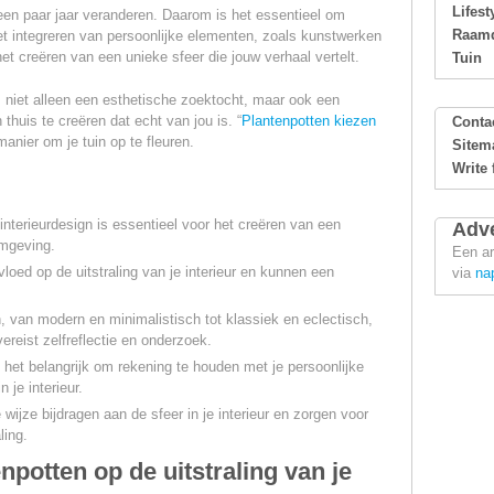
Lifest
een paar jaar veranderen. Daarom is het essentieel om
Raamd
Het integreren van persoonlijke elementen, zoals kunstwerken
et creëren van een unieke sfeer die jouw verhaal vertelt.
Tuin
us niet alleen een esthetische zoektocht, maar ook een
thuis te creëren dat echt van jou is. “
Plantenpotten kiezen
Conta
manier om je tuin op te fleuren.
Sitem
Write 
 interieurdesign is essentieel voor het creëren van een
Adve
omgeving.
Een ar
loed op de uitstraling van je interieur en kunnen een
via
na
len, van modern en minimalistisch tot klassiek en eclectisch,
vereist zelfreflectie en onderzoek.
s het belangrijk om rekening te houden met je persoonlijke
n je interieur.
wijze bijdragen aan de sfeer in je interieur en zorgen voor
ling.
npotten op de uitstraling van je