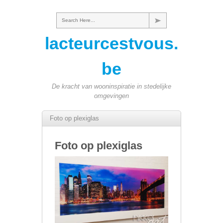
Search Here...
lacteurcestvous.
be
De kracht van wooninspiratie in stedelijke
omgevingen
Foto op plexiglas
Foto op plexiglas