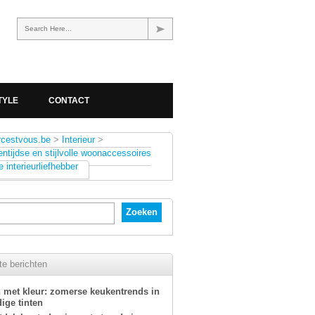
Search Here...
TYLE
CONTACT
rcestvous.be
>
Interieur
>
entijdse en stijlvolle woonaccessoires
e interieurliefhebber
e berichten
 met kleur: zomerse keukentrends in
ige tinten