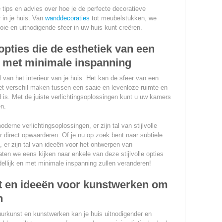
 tips en advies over hoe je de perfecte decoratieve
 in je huis. Van
wanddecoraties
tot meubelstukken, we
ie en uitnodigende sfeer in uw huis kunt creëren.
sopties die de esthetiek van een
 met minimale inspanning
l van het interieur van je huis. Het kan de sfeer van een
t verschil maken tussen een saaie en levenloze ruimte en
d is. Met de juiste verlichtingsoplossingen kunt u uw kamers
n.
derne verlichtingsoplossingen, er zijn tal van stijlvolle
r direct opwaarderen. Of je nu op zoek bent naar subtiele
 er zijn tal van ideeën voor het ontwerpen van
Laten we eens kijken naar enkele van deze stijlvolle opties
ellijk en met minimale inspanning zullen veranderen!
 en ideeën voor kunstwerken om
n
urkunst en kunstwerken kan je huis uitnodigender en