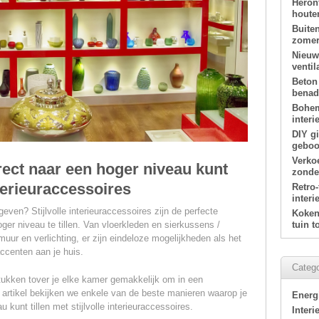
Heron
houte
Buite
zomer
Nieuw
ventil
Beton
benade
Bohem
interi
DIY g
geboor
Verko
rect naar een hoger niveau kunt
zonde
interieuraccessoires
Retro
interi
geven? Stijlvolle interieuraccessoires zijn de perfecte
Koken 
tuin 
ger niveau te tillen. Van vloerkleden en sierkussens /
uur en verlichting, er zijn eindeloze mogelijkheden als het
accenten aan je huis.
Catego
tukken tover je elke kamer gemakkelijk om in een
dit artikel bekijken we enkele van de beste manieren waarop je
Energ
u kunt tillen met stijlvolle interieuraccessoires.
Interi