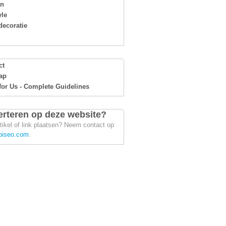
en
yle
ecoratie
ct
ap
for Us - Complete Guidelines
rteren op deze website?
tikel of link plaatsen? Neem contact op
piseo.com
.