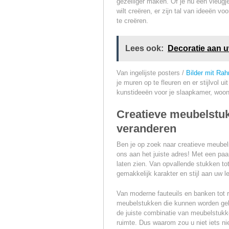
gezelliger maken. Of je nu een vleugj
wilt creëren, er zijn tal van ideeën vo
te creëren.
Lees ook:
Decoratie aan 
Van ingelijste posters /
Bilder mit Ra
je muren op te fleuren en er stijlvol ui
kunstideeën voor je slaapkamer, woon
Creatieve meubelstu
veranderen
Ben je op zoek naar creatieve meub
ons aan het juiste adres! Met een paar
laten zien. Van opvallende stukken tot
gemakkelijk karakter en stijl aan uw 
Van moderne fauteuils en banken tot ru
meubelstukken die kunnen worden geb
de juiste combinatie van meubelstukk
ruimte. Dus waarom zou u niet iets n