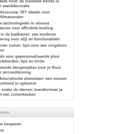
tdek hout: de nieuwste trends in
n wanddecoratie
nbioscoop: DIY ideeën voor
filmavonden
e technologieën in slimme
atoren voor efficiënte koeling
 in de badkamer: een moderne
ring voor stijl en functionaliteit
ian zomer: tips voor een zorgeloos
eur
ids voor gepersonaliseerde plexi
teborden: tips en tricks
elende designopties voor je thuis
r airconditioning
-futuristische elementen: een nieuwe
eurtrend in opkomst
onder de sterren: transformeer je
tot een zomerkeuken
rieën
ie besparen
eur