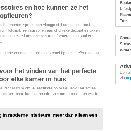
Keuk
essoires en hoe kunnen ze het
Lifest
opfleuren?
Raamd
Tuin
ige manier zijn om een vleugje stijl aan je huis toe te
m fotolijst, een stijlvolle vaas of unieke decoratiestukken
es kunnen elke kamer helpen transformeren van saai en
Conta
d.
Sitem
Write 
 interieurdecoratie kunt u een prachtig huis creëren dat uw
Adve
voor het vinden van het perfecte
Een ar
oor elke kamer in huis
via
na
ieuraccessoire om je leefruimte op te fleuren? Met zoveel
en beschikbaar, kan het moeilijk zijn om te beslissen wat te
in moderne interieurs: meer dan alleen een