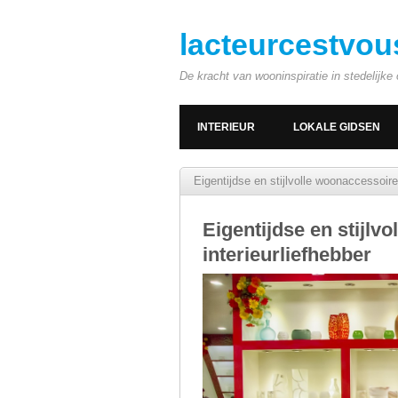
lacteurcestvou
De kracht van wooninspiratie in stedelijk
INTERIEUR
LOKALE GIDSEN
Eigentijdse en stijlvolle woonaccessoire
Eigentijdse en stijlv
interieurliefhebber