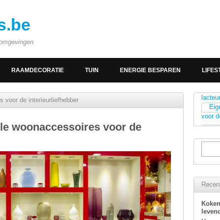
s.be
e omgevingen
RAAMDECORATIE
TUIN
ENERGIE BESPAREN
LIFES
lacteu
s voor de interieurliefhebber
Eig
voor d
olle woonaccessoires voor de
Recent
Koken
levend