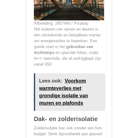
Afbeelding: 2857440 / Pixabay
Het isoleren van ramen en deuren is
een uitstekende en betaalbare manier
om energieverlies te beperken. Een
goede start is het
gebruiken van
tochtstrips
en speciale folies, zoals
hr++ raamfolie, die al verkrijgbaar zijn
vanaf €50.
Lees ook:
Voorkom
warmteverlies met
grondige isolatie van
muren en plafonds
Dak- en zolderisolatie
Zolderisolatie kan ook zonder een fors
budget. Denk bijvoorbeeld aan glaswol