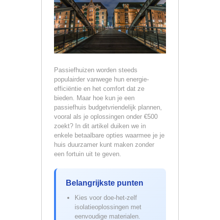
Passiefhuizen worden steeds
populairder vanwege hun energie-
efficiëntie en het comfort dat ze
bieden. Maar hoe kun je een
passiefhuis budgetvriendelijk plannen,
vooral als je oplossingen onder €500
zoekt? In dit artikel duiken we in
enkele betaalbare opties waarmee je je
huis duurzamer kunt maken zonder
een fortuin uit te geven.
Belangrijkste punten
Kies voor doe-het-zelf
isolatieoplossingen met
eenvoudige materialen.