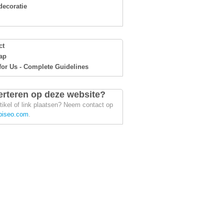
ecoratie
ct
ap
for Us - Complete Guidelines
rteren op deze website?
tikel of link plaatsen? Neem contact op
piseo.com
.