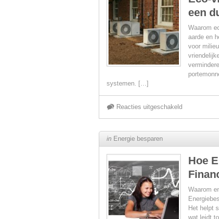
een d
Reflecterend
Waarom eco
Isolatiemater
aarde en he
voor milieu
vriendelijk
vermindere
portemonne
systemen. […]
voor
Reacties uitgeschakeld
Eco-
in
Energie besparen
vriendelijke
Hoe E
Finan
airco:
Waarom ene
Een
Energiebes
Het helpt 
wat leidt t
stap