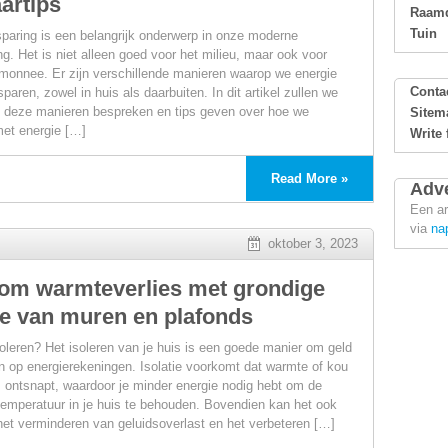
artips
arende
Raamd
Tuin
paring is een belangrijk onderwerp in onze moderne
ngen
g. Het is niet alleen goed voor het milieu, maar ook voor
monnee. Er zijn verschillende manieren waarop we energie
Conta
aren, zowel in huis als daarbuiten. In dit artikel zullen we
 deze manieren bespreken en tips geven over hoe we
Sitem
et energie […]
Write 
Read More »
Adve
Een ar
via
na
oktober 3, 2023
g:
om warmteverlies met grondige
tie van muren en plafonds
leren? Het isoleren van je huis is een goede manier om geld
n op energierekeningen. Isolatie voorkomt dat warmte of kou
is ontsnapt, waardoor je minder energie nodig hebt om de
emperatuur in je huis te behouden. Bovendien kan het ook
 het verminderen van geluidsoverlast en het verbeteren […]