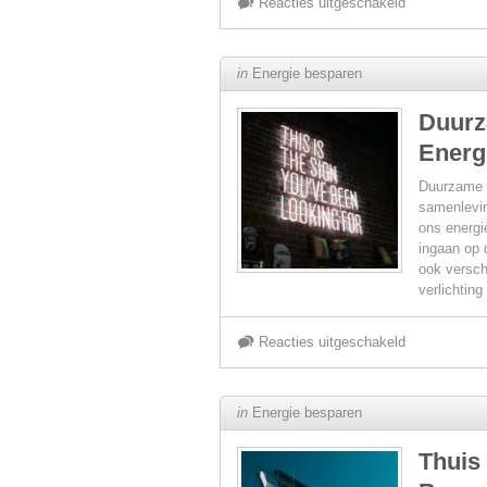
voor
Reacties uitgeschakeld
Hoe
in
Energie besparen
LED-
Duurz
Energ
verlichting
Duurzame v
helpt
samenlevin
ons energi
ingaan op 
om
ook versch
verlichtin
de
voor
Reacties uitgeschakeld
energiereken
Duurzaam
te
in
Energie besparen
Verlichten:
verlagen
Thuis 