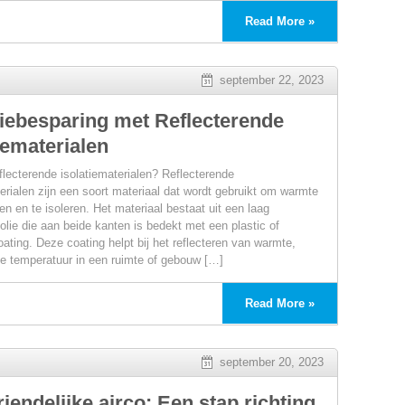
Read More »
september 22, 2023
s
iebesparing met Reflecterende
iematerialen
eflecterende isolatiematerialen? Reflecterende
terialen zijn een soort materiaal dat wordt gebruikt om warmte
ren en te isoleren. Het materiaal bestaat uit een laag
olie die aan beide kanten is bedekt met een plastic of
oating. Deze coating helpt bij het reflecteren van warmte,
e temperatuur in een ruimte of gebouw […]
Read More »
ring
september 20, 2023
iendelijke airco: Een stap richting