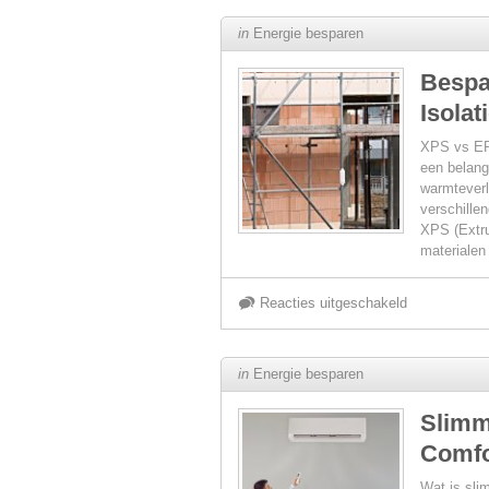
De
van
in
Energie besparen
Rol
Scholen
Bespa
Isolat
van
XPS vs EPS
Slim
een belang
warmteverl
verschille
Energieman
XPS (Extr
materialen
in
voor
Reacties uitgeschakeld
het
Bespaar
Verminderen
in
Energie besparen
Energie
van
Slimm
Comfo
met
CO2-
Wat is sli