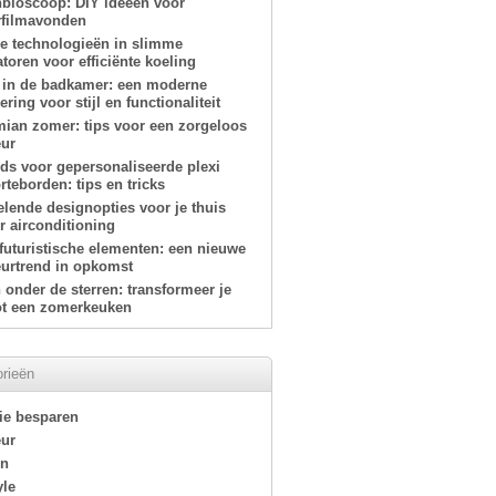
nbioscoop: DIY ideeën voor
filmavonden
e technologieën in slimme
atoren voor efficiënte koeling
 in de badkamer: een moderne
ring voor stijl en functionaliteit
ian zomer: tips voor een zorgeloos
eur
ids voor gepersonaliseerde plexi
teborden: tips en tricks
elende designopties voor je thuis
r airconditioning
-futuristische elementen: een nieuwe
eurtrend in opkomst
onder de sterren: transformeer je
tot een zomerkeuken
rieën
ie besparen
eur
en
yle