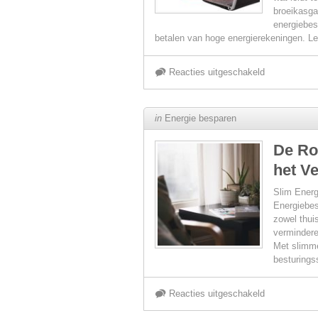
broeikasga
energiebes
richting
betalen van hoge energierekeningen. L
een
voor
Reacties uitgeschakeld
duurzamere
Hoe
in
Energie besparen
levensstijl
Energiebespa
De Ro
het V
bijdraagt
Slim Energ
aan
Energiebes
zowel thui
vermindere
de
Met slimme
besturings
Financiële
voor
Reacties uitgeschakeld
Gezondheid