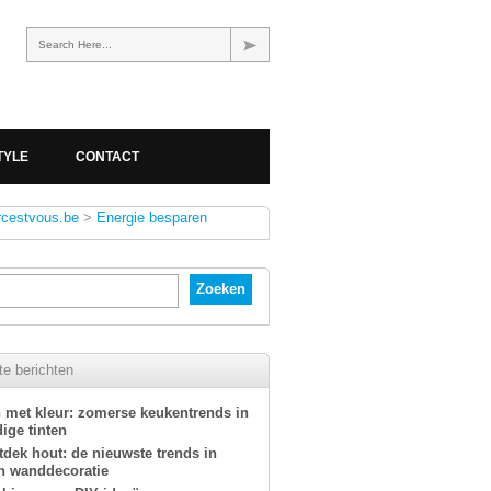
Search Here...
TYLE
CONTACT
rcestvous.be
>
Energie besparen
e berichten
 met kleur: zomerse keukentrends in
ige tinten
tdek hout: de nieuwste trends in
n wanddecoratie