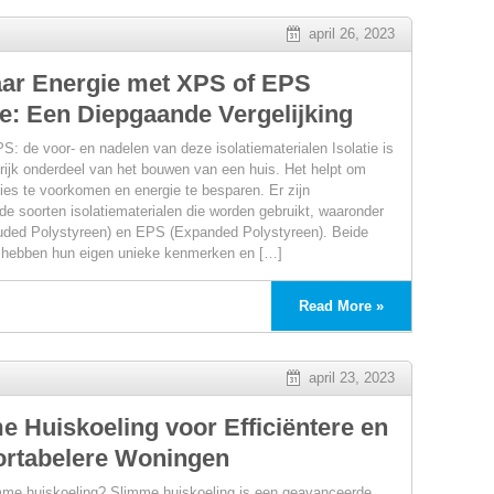
april 26, 2023
ar Energie met XPS of EPS
ie: Een Diepgaande Vergelijking
: de voor- en nadelen van deze isolatiematerialen Isolatie is
rijk onderdeel van het bouwen van een huis. Het helpt om
ies te voorkomen en energie te besparen. Er zijn
nde soorten isolatiematerialen die worden gebruikt, waaronder
agement
uded Polystyreen) en EPS (Expanded Polystyreen). Beide
 hebben hun eigen unieke kenmerken en […]
Read More »
april 23, 2023
e Huiskoeling voor Efficiëntere en
rtabelere Woningen
mme huiskoeling? Slimme huiskoeling is een geavanceerde