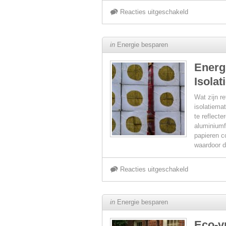
voor
Reacties uitgeschakeld
Voorkom
in
Energie besparen
warmteverlie
Energ
Isolat
met
Wat zijn r
grondige
isolatiema
te reflecte
aluminiumf
isolatie
papieren c
waardoor d
van
voor
Reacties uitgeschakeld
muren
Energiebespa
en
in
Energie besparen
met
plafonds
Eco-vr