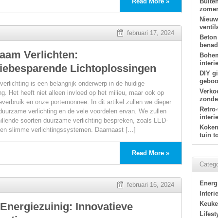
Read More »
Buite
zomer
Nieuw
ventil
februari 17, 2024
Beton
benade
aam Verlichten:
Bohem
interi
iebesparende Lichtoplossingen
DIY g
geboor
erlichting is een belangrijk onderwerp in de huidige
Verko
g. Het heeft niet alleen invloed op het milieu, maar ook op
zonde
everbruik en onze portemonnee. In dit artikel zullen we dieper
Retro
duurzame verlichting en de vele voordelen ervan. We zullen
interi
illende soorten duurzame verlichting bespreken, zoals LED-
Koken 
g en slimme verlichtingssystemen. Daarnaast […]
tuin 
Read More »
ing
Catego
Energ
februari 16, 2024
Interi
Keuk
Energiezuinig: Innovatieve
Lifest