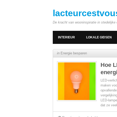
lacteurcestvou
De kracht van wooninspiratie in stedelijk
INTERIEUR
LOKALE GIDSEN
in
Energie besparen
Hoe L
energ
LED-verlic
maken voor
opvallende
vergelijki
LED-lampen
dat ze vee