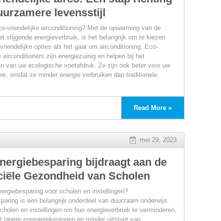
uurzamere levensstijl
e
-vriendelijke airconditioning? Met de opwarming van de
ialen
t stijgende energieverbruik, is het belangrijk om te kiezen
vriendelijke opties als het gaat om airconditioning. Eco-
e airconditioners zijn energiezuinig en helpen bij het
n van uw ecologische voetafdruk. Ze zijn ook beter voor uw
e, omdat ze minder energie verbruiken dan traditionele
Read More »
mei 29, 2023
nergiebesparing bijdraagt aan de
ciële Gezondheid van Scholen
rgiebesparing voor scholen en instellingen?
paring is een belangrijk onderdeel van duurzaam onderwijs.
scholen en instellingen om hun energieverbruik te verminderen,
ot lagere energierekeningen en minder uitstoot van