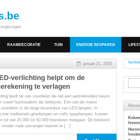
s.be
e omgevingen
RAAMDECORATIE
TUIN
ENERGIE BESPAREN
LIFES
lacteu
januari 21, 2025
ED-verlichting helpt om de
ierekening te verlagen
hting biedt tal van voordelen die het een aantrekkelijke keuze
 zowel huishoudens als bedrijven. Een van de meest
Recent
 voordelen is de lange levensduur van LED-lampen. In
ng met traditionele gloeilampen en zelfs spaarlampen, kunnen
Koken
 tot wel 25.000 tot 50.000 branduren meegaan. Dit betekent
levend
l minder vaak vervangen hoeven te […]
Heron
houte