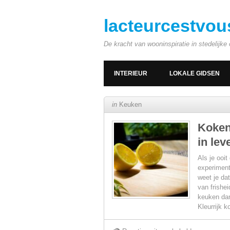
lacteurcestvou
De kracht van wooninspiratie in stedelijk
INTERIEUR
LOKALE GIDSEN
in
Keuken
Koken
in lev
Als je ooi
experiment
weet je da
van frishei
keuken dan
Kleurrijk 