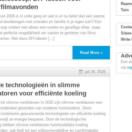
Raamd
filmavonden
Tuin
an 2026 is in volle gang en wat is er nu beter dan een warme
 doorbrengen met vrienden en familie in je eigen tuin? Een
Conta
coop creëert niet alleen een unieke en gezellige sfeer, maar
de perfecte mogelijkheid om samen te genieten van films
Sitem
terren. Met deze DIY-ideeën […]
Write 
Read More »
Adve
Een ar
op:
via
na
juli 28, 2026
ie
e technologieën in slimme
atoren voor efficiënte koeling
 tot slimme ventilatoren In 2026 zijn slimme ventilatoren een
 onderdeel geworden van moderne huishoudens. Deze
combineren geavanceerde technologieën om efficiënte koeling
terwijl ze energie besparen. Door de technologische
onden
g hebben slimme ventilatoren huishoudelijke koeling
den, wat leidt tot een milieuvriendelijker en comfortabeler