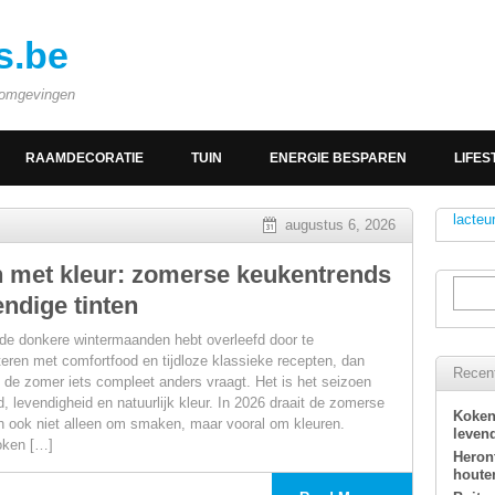
s.be
e omgevingen
RAAMDECORATIE
TUIN
ENERGIE BESPAREN
LIFES
lacteu
augustus 6, 2026
 met kleur: zomerse keukentrends
endige tinten
t de donkere wintermaanden hebt overleefd door te
eren met comfortfood en tijdloze klassieke recepten, dan
Recent
t de zomer iets compleet anders vraagt. Het is het seizoen
d, levendigheid en natuurlijk kleur. In 2026 draait de zomerse
Koken
 ook niet alleen om smaken, maar vooral om kleuren.
levend
koken […]
Heron
houte