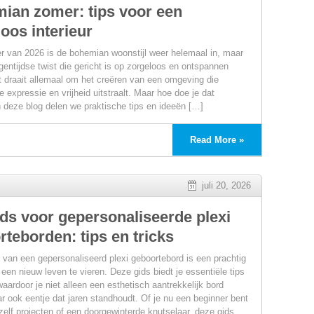
ian zomer: tips voor een
oos interieur
r van 2026 is de bohemian woonstijl weer helemaal in, maar
gentijdse twist die gericht is op zorgeloos en ontspannen
 draait allemaal om het creëren van een omgeving die
e expressie en vrijheid uitstraalt. Maar hoe doe je dat
n deze blog delen we praktische tips en ideeën […]
Read More »
juli 20, 2026
ids voor gepersonaliseerde plexi
teborden: tips en tricks
van een gepersonaliseerd plexi geboortebord is een prachtig
een nieuw leven te vieren. Deze gids biedt je essentiële tips
waardoor je niet alleen een esthetisch aantrekkelijk bord
t
r ook eentje dat jaren standhoudt. Of je nu een beginner bent
-zelf projecten of een doorgewinterde knutselaar, deze gids