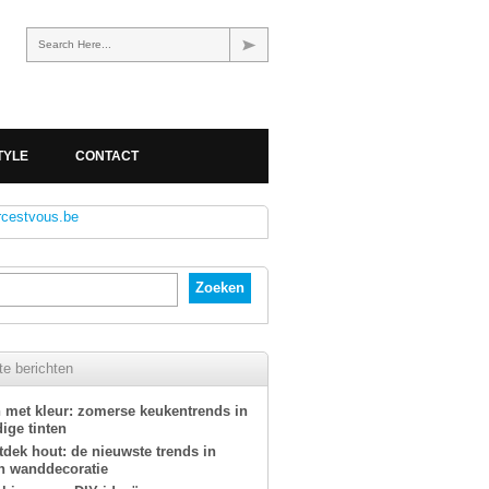
Search Here...
TYLE
CONTACT
rcestvous.be
e berichten
 met kleur: zomerse keukentrends in
ige tinten
tdek hout: de nieuwste trends in
n wanddecoratie