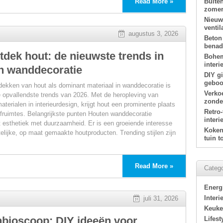
Read More »
Buite
zomer
Nieuw
ventil
augustus 3, 2026
Beton
benade
tdek hout: de nieuwste trends in
Bohem
interi
n wanddecoratie
DIY g
geboor
dekken van hout als dominant materiaal in wanddecoratie is
Verko
 opvallendste trends van 2026. Met de heropleving van
zonde
materialen in interieurdesign, krijgt hout een prominente plaats
Retro
efruimtes. Belangrijkste punten Houten wanddecoratie
s
interi
 esthetiek met duurzaamheid. Er is een groeiende interesse
Koken 
elijke, op maat gemaakte houtproducten. Trending stijlen zijn
tuin 
Read More »
Catego
Energ
Interi
juli 31, 2026
Keuk
nbioscoop: DIY ideeën voor
Lifest