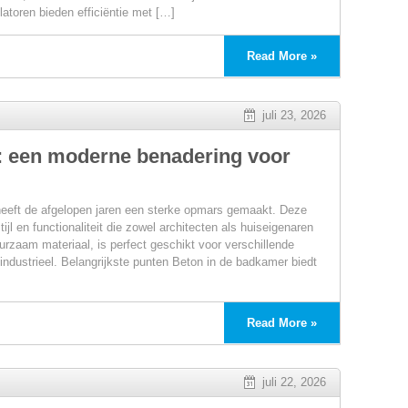
latoren bieden efficiëntie met […]
Read More »
juli 23, 2026
n
: een moderne benadering voor
heeft de afgelopen jaren een sterke opmars gemaakt. Deze
ijl en functionaliteit die zowel architecten als huiseigenaren
urzaam materiaal, is perfect geschikt voor verschillende
 industrieel. Belangrijkste punten Beton in de badkamer biedt
Read More »
juli 22, 2026