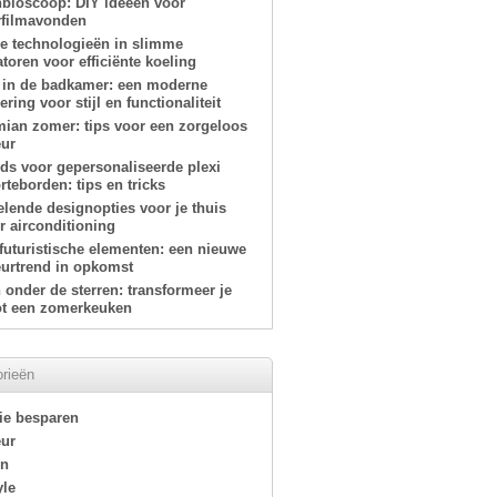
nbioscoop: DIY ideeën voor
filmavonden
e technologieën in slimme
atoren voor efficiënte koeling
 in de badkamer: een moderne
ring voor stijl en functionaliteit
ian zomer: tips voor een zorgeloos
eur
ids voor gepersonaliseerde plexi
teborden: tips en tricks
elende designopties voor je thuis
r airconditioning
-futuristische elementen: een nieuwe
eurtrend in opkomst
onder de sterren: transformeer je
tot een zomerkeuken
rieën
ie besparen
eur
en
yle