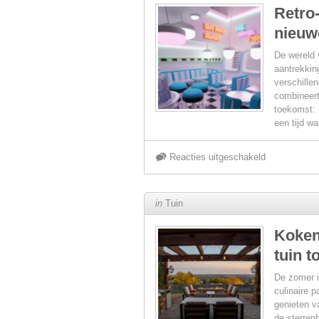
Retro-
tricks
nieuw
voor
De wereld v
je
aantrekkin
verschillen
combineert
thuis
toekomst: 
een tijd wa
zonder
voor
Reacties uitgeschakeld
airconditioni
Retro-
in
Tuin
futuristische
Koken
tuin 
elementen:
De zomer i
een
culinaire 
genieten v
de sterren