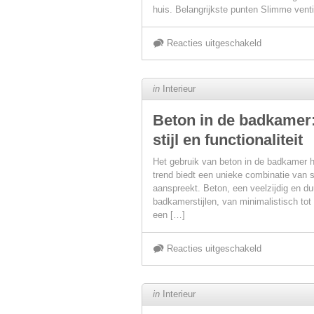
huis. Belangrijkste punten Slimme venti
voor
Reacties uitgeschakeld
Nieuwe
in
Interieur
technologieë
Beton in de badkamer
stijl en functionaliteit
in
Het gebruik van beton in de badkamer 
slimme
trend biedt een unieke combinatie van st
aanspreekt. Beton, een veelzijdig en du
badkamerstijlen, van minimalistisch tot
ventilatoren
een […]
voor
voor
Reacties uitgeschakeld
efficiënte
Beton
in
Interieur
koeling
in