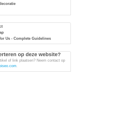
ecoratie
ct
ap
for Us - Complete Guidelines
rteren op deze website?
tikel of link plaatsen? Neem contact op
piseo.com
.