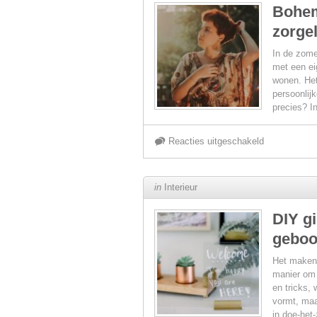
Bohem
zorgel
de
In de zome
badkamer:
met een ei
wonen. Het
persoonlijk
een
precies? I
moderne
voor
Reacties uitgeschakeld
benadering
Bohemian
in
Interieur
voor
zomer:
DIY g
stijl
geboor
tips
en
Het maken 
voor
manier om 
en tricks, 
functionalitei
vormt, maa
een
in doe-het