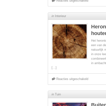
voor
Reacties uitgeschakeld
Koken
in
Interieur
met
Heron
houte
kleur:
Het heront
zomerse
een van de
natuurlijk 
in onze le
keukentrend
combineert
in ambacht
in
[…]
levendige
voor
Reacties uitgeschakeld
tinten
Herontdek
in
Tuin
hout:
Buite