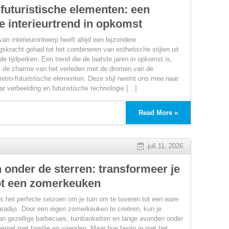
futuristische elementen: een
e interieurtrend in opkomst
an interieurontwerp heeft altijd een bijzondere
gskracht gehad tot het combineren van esthetische stijlen uit
de tijdperken. Een trend die de laatste jaren in opkomst is,
 de charme van het verleden met de dromen van de
retro-futuristische elementen. Deze stijl neemt ons mee naar
ar verbeelding en futuristische technologie […]
Read More »
ng
juli 11, 2026
 onder de sterren: transformeer je
tot een zomerkeuken
s het perfecte seizoen om je tuin om te toveren tot een ware
paradijs. Door een eigen zomerkeuken te creëren, kun je
an gezellige barbecues, tuinbanketten en lange avonden onder
hemel met familie en vrienden. Maar hoe begin je met het