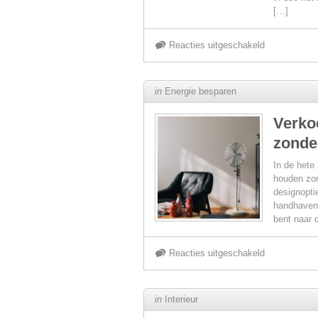
[…]
zorgeloos
voor
Reacties uitgeschakeld
interieur
DIY
in
Energie besparen
gids
Verko
zonde
voor
In de hete
gepersonalis
houden zon
designopti
handhaven,
plexi
bent naar 
geboortebord
voor
Reacties uitgeschakeld
tips
Verkoelende
in
Interieur
en
designopties